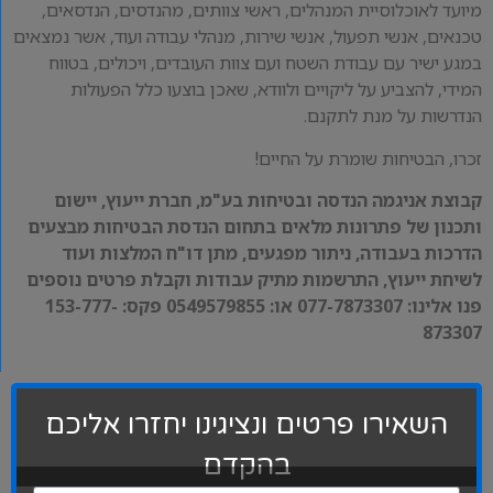
מיועד לאוכלוסיית המנהלים, ראשי צוותים, מהנדסים, הנדסאים,
טכנאים, אנשי תפעול, אנשי שירות, מנהלי עבודה ועוד, אשר נמצאים
במגע ישיר עם עבודת השטח ועם צוות העובדים, ויכולים, בטווח
המידי, להצביע על ליקויים ולוודא, שאכן בוצעו כלל הפעולות
הנדרשות על מנת לתקנם.
זכרו, הבטיחות שומרת על החיים!
קבוצת אניגמה הנדסה ובטיחות בע"מ, חברת ייעוץ, יישום
ותכנון של פתרונות מלאים בתחום הנדסת הבטיחות מבצעים
הדרכות בעבודה, ניתור מפגעים, מתן דו"ח המלצות ועוד
לשיחת ייעוץ, התרשמות מתיק עבודות וקבלת פרטים נוספים
פנו אלינו: 077-7873307 או: 0549579855 פקס: 153-777-
873307
השאירו פרטים ונציגינו יחזרו אליכם
בהקדם