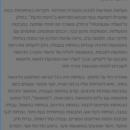
העלאת המודעות לסכנה והגברת הזהירות- תקריות בטיחותיות רבות,
שהובילו לפגיעות בגוף ובנפש התרחשו ב"היסח הדעת", כחלק
מ"פעולה אוטומטית" וכחלק משגרה יום יומית שוחקת. בסביבות
תפעוליות, המשלבות מיכון כבד, רכבים ממונעים, מחסנים עם
מידוף גבוה, ותנועה ערב, נראה שרמת הסיכון אף גבוהה במיוחד.
באמצעות הדרכת עובדים בטיחות בעבודה, ניתן להעלות את רמת
המודעות לסכנות, באמצעות למידה של סיפורי מקרה, הדגמות
והצבעה על ליקויים, ובכך לעורר את המודעות לנושא, ולאפשר
לעובדים לפתח התנהגות זהירה יותר.
שמירת היד על הדופק- בטיחות היא ככל הנראה האלמנט הדינאמי
ביותר, שיש להתייחס אליו ברמה יומית, ואף מספר פעמים ביום
בסביבות עתירות סיכונים, קורס בטיחות בעבודה, מאפשר היכרות
והתנסות עם כלים ודוגמאות, בזמן אמת, ו"מהשטח", לכל מפגעי
הבטיחות הקיימים לרבות: בטיחות בדרכים, בטיחות בחשמל, עבודה
בגובה, הנחיות כיבוי אש, התנהגות בטיחותית בעת פינוי, הנחיות לגבי
סביבות הומות ואירועים המוניים, עבודה מול רשויות, בניית תיק
מפעל, ניטור מפגעים באמצעות סקר, ביצוע הדרכות ועוד. הקורס