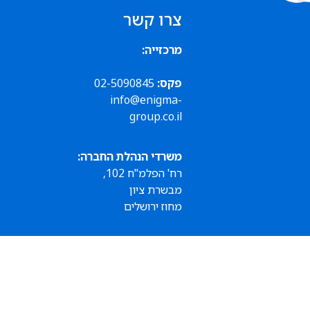
צרו קשר
מרכזייה:
077-
7873307
פקס:
02-5090845
info@enigma-
group.co.il
משרדי הנהלת החברה:
רח' הפלמ"ח 102,
מבשרת ציון
מחוז ירושלים
שעות פעילות
המשרדים
ימים א'-ה' 9:00-16:00