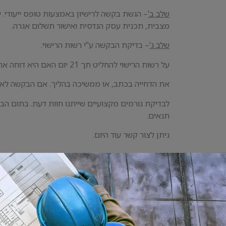
שלב ב'
– הגשת בקשה לרישיון באמצעות טופס ייעודי
מצבית, תכנית עסק הנדסית ואישור תשלום אגרה.
שלב ג'
– בדיקת הבקשה ע"י רשות הרישוי.
על רשות הרישוי להחליט תך 21 יום האם היא דוחה את הבקשה, ואז יש לנמק
את הדחייה בכתב, או ממשיכה בהליך. אם הבקשה לא 
לבדיקת גורמים מקצועיים שייתנו חוות דעת. בתום 
תנאים.
ניתן לצור קשר עוד היום.