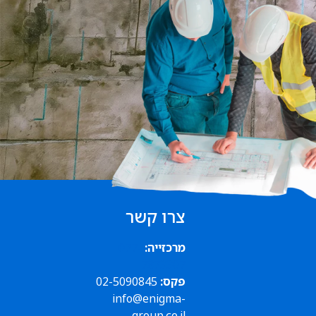
צרו קשר
מרכזייה:
077-
7873307
פקס:
02-5090845
info@enigma-
group.co.il